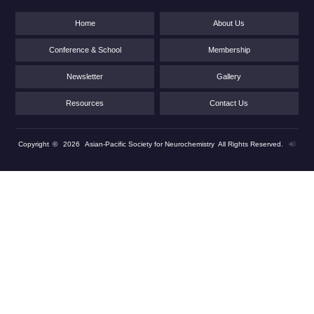
Home
About Us
Conference & School
Membership
Newsletter
Gallery
Resources
Contact Us
Copyright
©
2026
Asian-Pacific Society for Neurochemistry
All Rights Reserved.